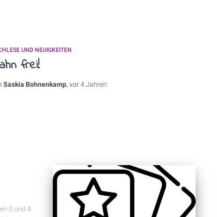
CHLESE UND NEUIGKEITEN
hn frei!
n
Saskia Bohnenkamp
, vor
4 Jahren
en 3 und 4