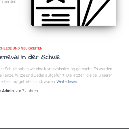
ah bei den
CHLESE UND NEUIGKEITEN
rneval in der Schule
der Schule haben wir eine Karnevalssitzung gemacht. Es wurden
le Tänze, Witze und Lieder aufgeführt. Die letzten, die bei unserer
erfeier aufgetreten sind, waren
Weiterlesen
n
Admin
, vor
7 Jahren