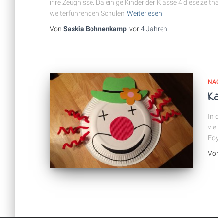
ihre Zeugnisse. Da einige Kinder der Klasse 4 diese zeitn
weiterführenden Schulen
Weiterlesen
Von
Saskia Bohnenkamp
, vor
4 Jahren
NA
Ka
In 
vie
Foy
Vo