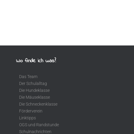
Wo finde ich was?
Das Team
Der Schulalltag
Die Hundeklasse
Die Mäuseklasse
Die Schneckenklasse
Förderverein
Linktipps
OGS und Randstunde
Schulnachrichten