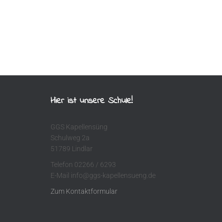
Hier ist unsere Schule!
GGS Kapellensüng
Schulweg 2a
51789 Lindlar
Telefon 02266 / 6293
E-Mail info@ggs-kapellensueng.de
Zum Kontaktformular