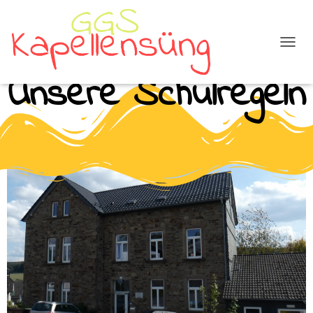
N
A
Unsere Schulregeln
V
I
G
A
T
I
O
N
U
M
S
C
H
A
L
T
E
N