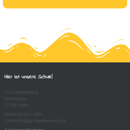
Hier ist unsere Schule!
GGS Kapellensüng
Schulweg 2a
51789 Lindlar
Telefon 02266 / 6293
E-Mail info@ggs-kapellensueng.de