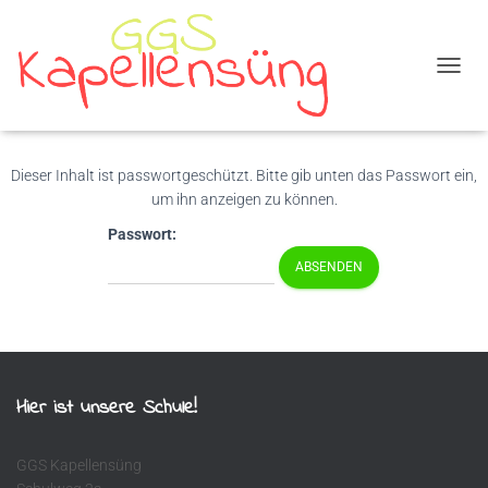
N
A
V
I
G
Dieser Inhalt ist passwortgeschützt. Bitte gib unten das Passwort ein,
A
um ihn anzeigen zu können.
T
I
Passwort:
O
N
U
M
S
C
H
A
Hier ist unsere Schule!
L
T
E
GGS Kapellensüng
N