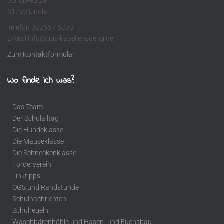
Schulweg 2a
51789 Lindlar
Telefon 02266 / 6293
E-Mail info@ggs-kapellensueng.de
Zum Kontaktformular
Wo finde ich was?
Das Team
Der Schulalltag
Die Hundeklasse
Die Mäuseklasse
Die Schneckenklasse
Förderverein
Linktipps
OGS und Randstunde
Schulnachrichten
Schulregeln
Waschbärenhöhle und Hasen- und Fuchsbau