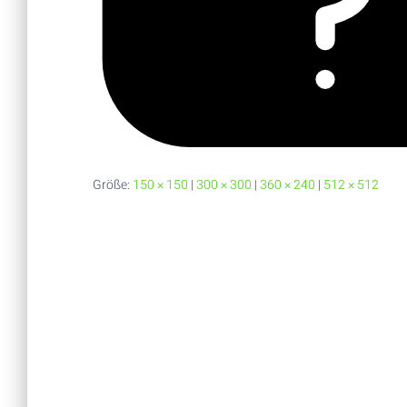
Größe:
150 × 150
|
300 × 300
|
360 × 240
|
512 × 512