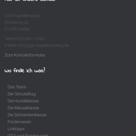
GGS Kapellensüng
Schulweg 2a
51789 Lindlar
Telefon 02266 / 6293
E-Mail info@ggs-kapellensueng.de
Zum Kontaktformular
Wo finde ich was?
Das Team
Der Schulalltag
Die Hundeklasse
Die Mäuseklasse
Die Schneckenklasse
Förderverein
Linktipps
OGS und Randstunde