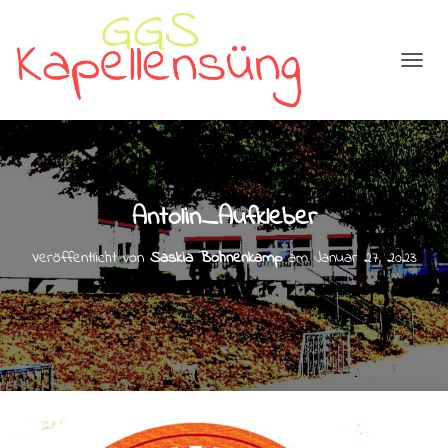
N
A
V
I
G
A
T
Antolin_Aufkleber
I
O
N
Veröffentlicht von
Saskia Bohnenkamp
am
Januar 27, 2023
U
M
S
C
H
A
L
T
E
N