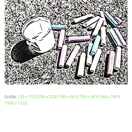
Größe:
150 × 150
|
300 × 225
|
750 × 563
|
750 × 563
|
360 × 240
|
1500 × 1125