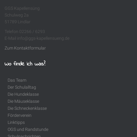
GGS Kapellensüng
Schulweg 2a
51789 Lindlar
Telefon 02266 / 6293
E-Mail info@ggs-kapellensueng.de
Zum Kontaktformular
Wo finde ich was?
Das Team
Der Schulalltag
Die Hundeklasse
Die Mäuseklasse
Die Schneckenklasse
Förderverein
Linktipps
OGS und Randstunde
Schulnachrichten