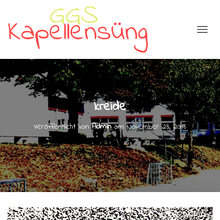
N
A
V
I
G
A
T
kreide
I
O
N
Veröffentlicht von
Admin
am
November 23, 2018
U
M
S
C
H
A
L
T
E
N