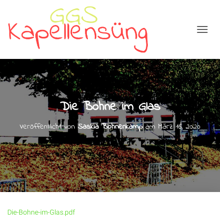
N
A
V
I
G
A
T
Die Bohne im Glas
I
O
N
Veröffentlicht von
Saskia Bohnenkamp
am
März 16, 2020
U
M
S
C
H
A
L
T
E
Die-Bohne-im-Glas.pdf
N