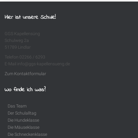
Hier ist unsere Schule!
GGS Kapellensüng
Schulweg 2a
51789 Lindlar
Telefon 02266 / 6293
E-Mail info@ggs-kapellensueng.de
Zum Kontaktformular
Wo finde ich was?
Das Team
Der Schulalltag
Die Hundeklasse
Die Mäuseklasse
Die Schneckenklasse