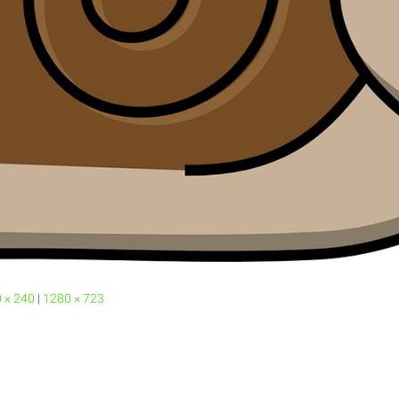
 × 240
|
1280 × 723