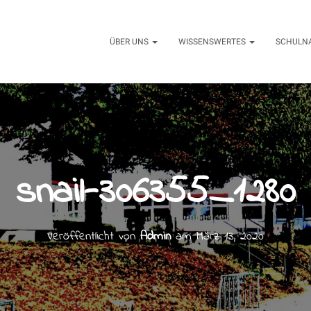
ÜBER UNS
WISSENSWERTES
SCHULN
snail-306355_1280
Veröffentlicht von
Admin
am
März 13, 2020