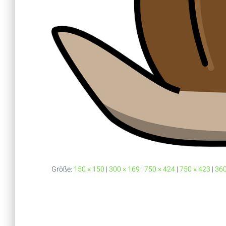
Größe:
150 × 150
|
300 × 169
|
750 × 424
|
750 × 423
|
360