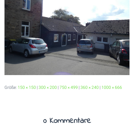
Größe:
150 × 150
|
300 × 200
|
750 × 499
|
360 × 240
|
1000 × 666
0 Kommentare