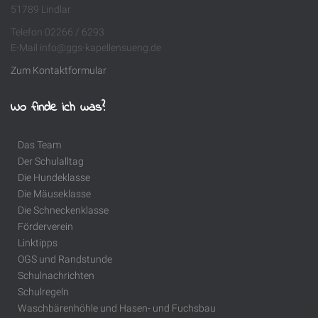
51789 Lindlar
Telefon 02266 / 6293
E-Mail info@ggs-kapellensueng.de
Zum Kontaktformular
Wo finde ich was?
Das Team
Der Schulalltag
Die Hundeklasse
Die Mäuseklasse
Die Schneckenklasse
Förderverein
Linktipps
OGS und Randstunde
Schulnachrichten
Schulregeln
Waschbärenhöhle und Hasen- und Fuchsbau