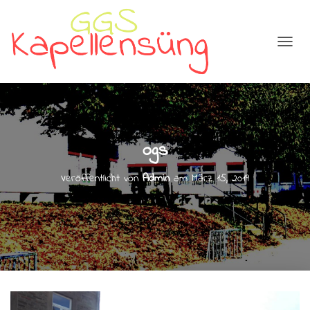
N
A
V
I
G
A
T
ogs
I
O
N
Veröffentlicht von
Admin
am
März 15, 2019
U
M
S
C
H
A
L
T
E
N