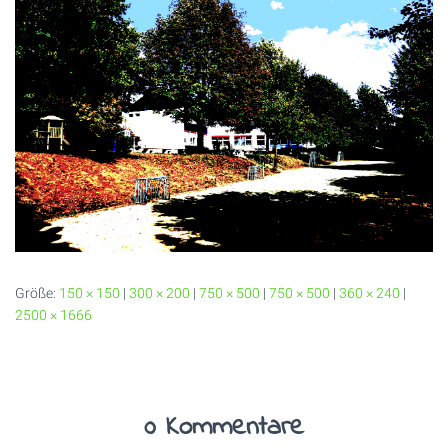
Größe:
150 × 150
|
300 × 200
|
750 × 500
|
750 × 500
|
360 × 240
|
2500 × 1666
0 Kommentare