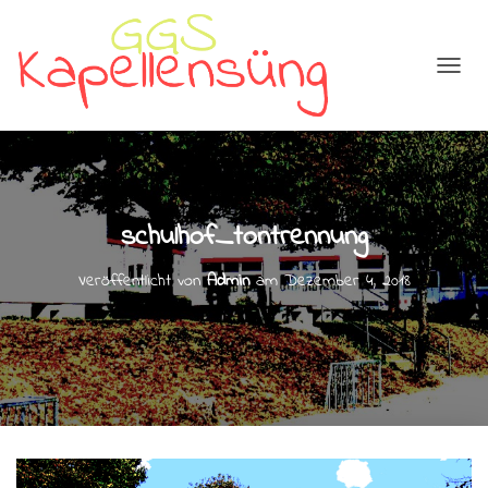
N
A
V
I
G
A
T
schulhof_tontrennung
I
O
N
Veröffentlicht von
Admin
am
Dezember 4, 2018
U
M
S
C
H
A
L
T
E
N