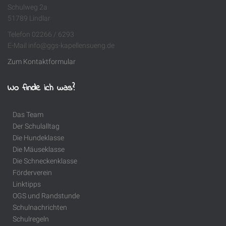
Schulweg 2a
51789 Lindlar
Telefon 02266 / 6293
E-Mail info@ggs-kapellensueng.de
Zum Kontaktformular
Wo finde ich was?
Das Team
Der Schulalltag
Die Hundeklasse
Die Mäuseklasse
Die Schneckenklasse
Förderverein
Linktipps
OGS und Randstunde
Schulnachrichten
Schulregeln