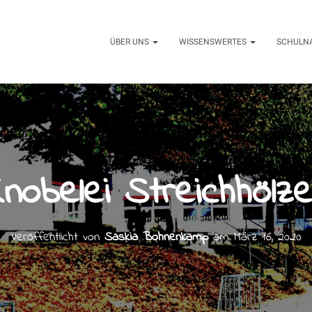
ÜBER UNS
WISSENSWERTES
SCHULN
Knobelei Streichhölze
Veröffentlicht von
Saskia Bohnenkamp
am
März 16, 2020