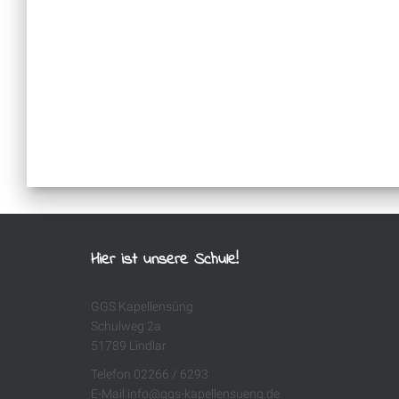
Hier ist unsere Schule!
GGS Kapellensüng
Schulweg 2a
51789 Lindlar
Telefon 02266 / 6293
E-Mail info@ggs-kapellensueng.de