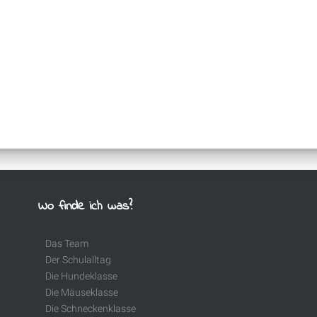
Wo finde ich was?
Das Team
Der Schulalltag
Die Hundeklasse
Die Mäuseklasse
Die Schneckenklasse